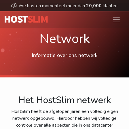
We hosten momenteel meer dan
20,000
klanten.
Network
Informatie over ons netwerk
Het HostSlim netwerk
HostSlim heeft de afgelopen jaren een volledig eigen
netwerk opgebouwd. Hierdoor hebben wij volledige
controle over alle aspecten die in ons datacenter